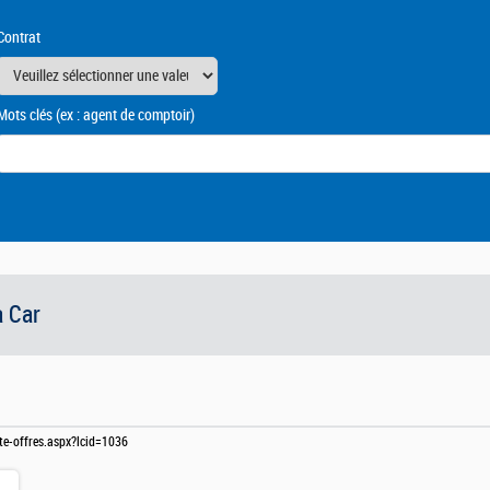
Contrat
Mots clés
(ex : agent de comptoir)
a Car
iste-offres.aspx?lcid=1036