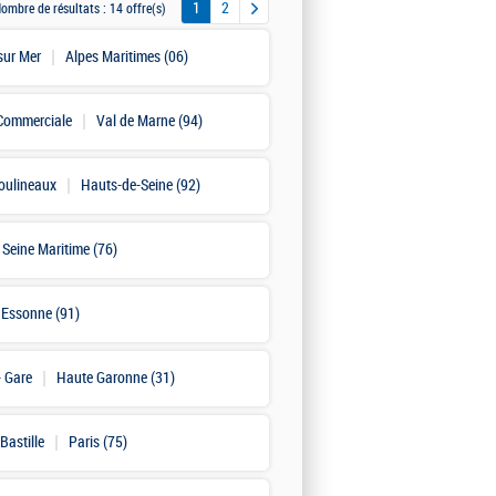
1
2
ombre de résultats :
14 offre(s)
sur Mer
Alpes Maritimes (06)
 Commerciale
Val de Marne (94)
Moulineaux
Hauts-de-Seine (92)
Seine Maritime (76)
Essonne (91)
- Gare
Haute Garonne (31)
Bastille
Paris (75)