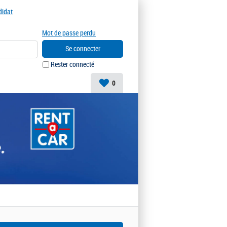
didat
Mot de passe perdu
Rester connecté
0