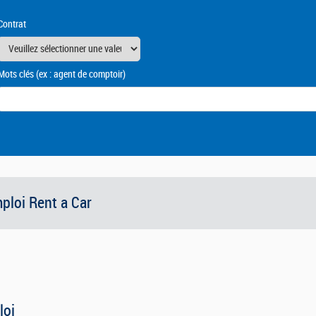
Contrat
Mots clés
(ex : agent de comptoir)
mploi Rent a Car
loi