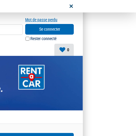
didat
Mot de passe perdu
Rester connecté
0